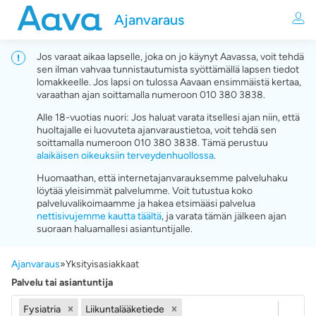
Ajanvaraus
Jos varaat aikaa lapselle, joka on jo käynyt Aavassa, voit tehdä
sen ilman vahvaa tunnistautumista syöttämällä lapsen tiedot
lomakkeelle. Jos lapsi on tulossa Aavaan ensimmäistä kertaa,
varaathan ajan soittamalla numeroon 010 380 3838.
Alle 18-vuotias nuori: Jos haluat varata itsellesi ajan niin, että
huoltajalle ei luovuteta ajanvaraustietoa, voit tehdä sen
soittamalla numeroon 010 380 3838. Tämä perustuu
alaikäisen oikeuksiin terveydenhuollossa
.
Huomaathan, että internetajanvarauksemme palveluhaku
löytää yleisimmät palvelumme. Voit tutustua koko
palveluvalikoimaamme ja hakea etsimääsi palvelua
nettisivujemme kautta täältä
, ja varata tämän jälkeen ajan
suoraan haluamallesi asiantuntijalle.
Ajanvaraus
»
Yksityisasiakkaat
Palvelu tai asiantuntija
Fysiatria
Liikuntalääketiede