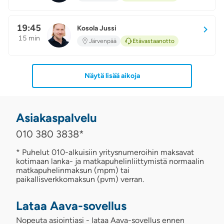
19:45
Kosola Jussi
KJ
15 min
Järvenpää
Etävastaanotto
Näytä lisää aikoja
Asiakaspalvelu
010 380 3838
*
* Puhelut 010-alkuisiin yritysnumeroihin maksavat
kotimaan lanka- ja matkapuhelinliittymistä normaalin
matkapuhelinmaksun (mpm) tai
paikallisverkkomaksun (pvm) verran.
Lataa Aava-sovellus
Nopeuta asiointiasi - lataa Aava-sovellus ennen