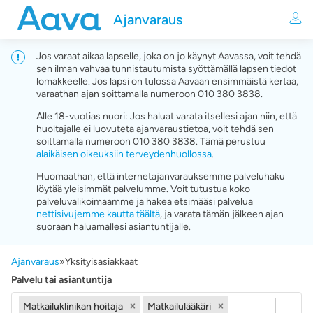
Ajanvaraus
Jos varaat aikaa lapselle, joka on jo käynyt Aavassa, voit tehdä
sen ilman vahvaa tunnistautumista syöttämällä lapsen tiedot
lomakkeelle. Jos lapsi on tulossa Aavaan ensimmäistä kertaa,
varaathan ajan soittamalla numeroon 010 380 3838.
Alle 18-vuotias nuori: Jos haluat varata itsellesi ajan niin, että
huoltajalle ei luovuteta ajanvaraustietoa, voit tehdä sen
soittamalla numeroon 010 380 3838. Tämä perustuu
alaikäisen oikeuksiin terveydenhuollossa
.
Huomaathan, että internetajanvarauksemme palveluhaku
löytää yleisimmät palvelumme. Voit tutustua koko
palveluvalikoimaamme ja hakea etsimääsi palvelua
nettisivujemme kautta täältä
, ja varata tämän jälkeen ajan
suoraan haluamallesi asiantuntijalle.
Ajanvaraus
»
Yksityisasiakkaat
Palvelu tai asiantuntija
Matkailuklinikan hoitaja
Matkailulääkäri