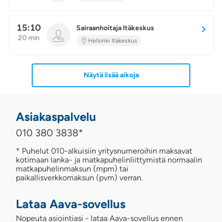
15:10
Sairaanhoitaja Itäkeskus
20 min
Helsinki Itäkeskus
Näytä lisää aikoja
Asiakaspalvelu
010 380 3838
*
* Puhelut 010-alkuisiin yritysnumeroihin maksavat
kotimaan lanka- ja matkapuhelinliittymistä normaalin
matkapuhelinmaksun (mpm) tai
paikallisverkkomaksun (pvm) verran.
Lataa Aava-sovellus
Nopeuta asiointiasi - lataa Aava-sovellus ennen