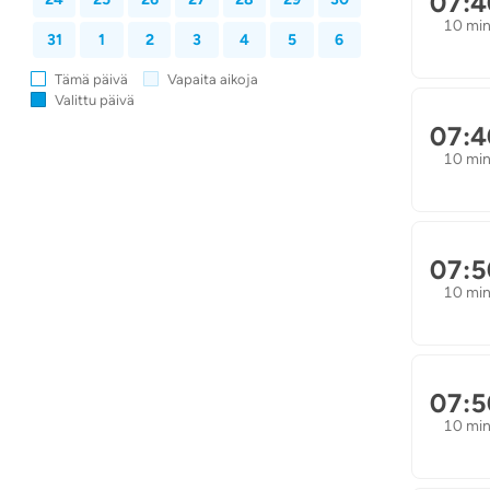
07:4
10 mi
31
1
2
3
4
5
6
Tämä päivä
Vapaita aikoja
Valittu päivä
07:4
10 mi
07:5
10 mi
07:5
10 mi