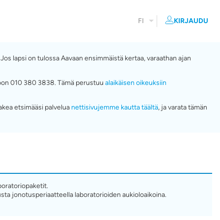
FI
KIRJAUDU
. Jos lapsi on tulossa Aavaan ensimmäistä kertaa, varaathan ajan
numeroon 010 380 3838. Tämä perustuu
alaikäisen oikeuksiin
akea etsimääsi palvelua
nettisivujemme kautta täältä
, ja varata tämän
boratoriopaketit.
usta jonotusperiaatteella laboratorioiden aukioloaikoina.