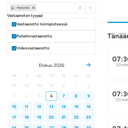
Helsinki
Vastaanoton tyyppi
Vastaanotto toimipisteessä
Tänään
Puhelinvastaanotto
Videovastaanotto
07:3
Elokuu 2026
10 mi
MA
TI
KE
TO
PE
LA
SU
27
28
29
30
31
1
2
07:3
3
4
5
6
7
8
9
10 mi
10
11
12
13
14
15
16
17
18
19
20
21
22
23
24
25
26
27
28
29
30