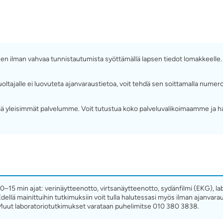
ä sen ilman vahvaa tunnistautumista syöttämällä lapsen tiedot lomakkeelle
ttä huoltajalle ei luovuteta ajanvaraustietoa, voit tehdä sen soittamalla 
 yleisimmät palvelumme. Voit tutustua koko palveluvalikoimaamme ja h
10–15 min ajat: verinäytteenotto, virtsanäytteenotto, sydänfilmi (EKG), la
Edellä mainittuihin tutkimuksiin voit tulla halutessasi myös ilman ajanvara
Muut laboratoriotutkimukset varataan puhelimitse 010 380 3838.