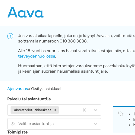
Jos varaat aikaa lapselle, joka on jo käynyt Aavassa, voit tehd
soittamalla numeroon 010 380 3838.
Alle 18-vuotias nuori: Jos haluat varata itsellesi ajan niin, e
terveydenhuollossa
.
Huomaathan, että internetajanvarauksemme palveluhaku löytää
jälkeen ajan suoraan haluamallesi asiantuntijalle.
Ajanvaraus
»
Yksityisasiakkaat
Palvelu tai asiantuntija
Laboratoriotutkimukset
Valitse asiantuntija
Toimipiste