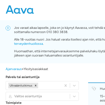
Jos varaat aikaa lapselle, joka on jo käynyt Aavassa, voit tehd
soittamalla numeroon 010 380 3838.
Alle 18-vuotias nuori: Jos haluat varata itsellesi ajan niin, e
terveydenhuollossa
.
Huomaathan, että internetajanvarauksemme palveluhaku löytää
jälkeen ajan suoraan haluamallesi asiantuntijalle.
Ajanvaraus
»
Yksityisasiakkaat
Palvelu tai asiantuntija
Ultraäänitutkimus
Hu
Valitse asiantuntija
15–
asi
Toimipiste