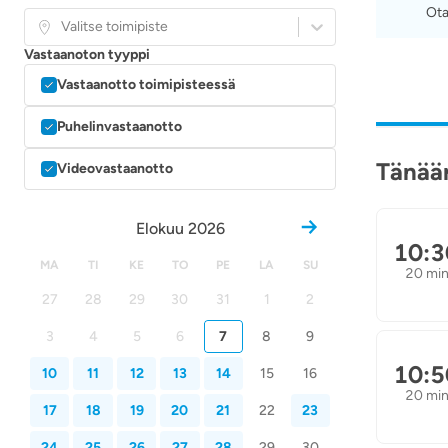
Ota
Valitse toimipiste
Vastaanoton tyyppi
Vastaanotto toimipisteessä
Puhelinvastaanotto
Tänään
Videovastaanotto
Elokuu 2026
10:3
MA
TI
KE
TO
PE
LA
SU
20 mi
27
28
29
30
31
1
2
3
4
5
6
7
8
9
10:5
10
11
12
13
14
15
16
20 mi
17
18
19
20
21
22
23
24
25
26
27
28
29
30