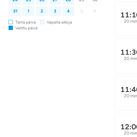
31
1
2
3
4
5
6
11:1
20 mi
Tämä päivä
Vapaita aikoja
Valittu päivä
11:3
20 mi
11:4
20 mi
12:0
20 mi