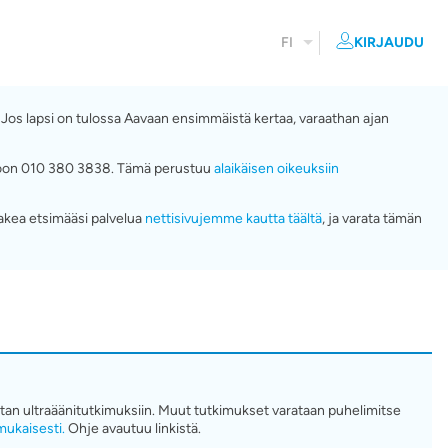
FI
KIRJAUDU
. Jos lapsi on tulossa Aavaan ensimmäistä kertaa, varaathan ajan
numeroon 010 380 3838. Tämä perustuu
alaikäisen oikeuksiin
akea etsimääsi palvelua
nettisivujemme kautta täältä
, ja varata tämän
tatan ultraäänitutkimuksiin. Muut tutkimukset varataan puhelimitse
ukaisesti.
Ohje avautuu linkistä.