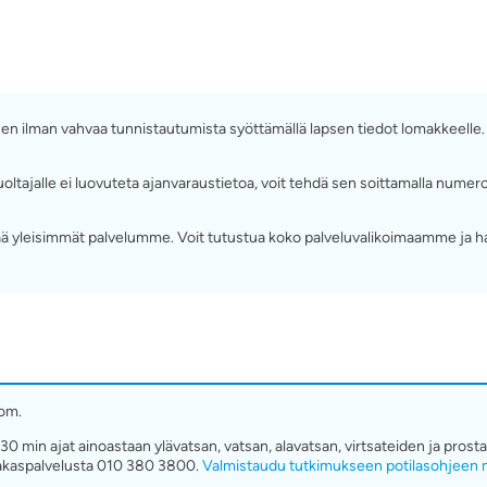
ä sen ilman vahvaa tunnistautumista syöttämällä lapsen tiedot lomakkeelle
ttä huoltajalle ei luovuteta ajanvaraustietoa, voit tehdä sen soittamalla 
 yleisimmät palvelumme. Voit tutustua koko palveluvalikoimaamme ja h
om.
30 min ajat ainoastaan ylävatsan, vatsan, alavatsan, virtsateiden ja pros
akaspalvelusta 010 380 3800.
Valmistaudu tutkimukseen potilasohjeen m