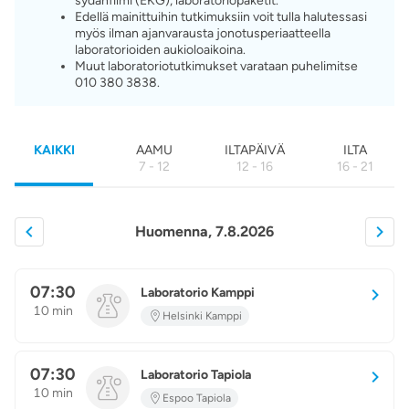
sydänfilmi (EKG), laboratoriopaketit.
Edellä mainittuihin tutkimuksiin voit tulla halutessasi
myös ilman ajanvarausta jonotusperiaatteella
laboratorioiden aukioloaikoina.
Muut laboratoriotutkimukset varataan puhelimitse
010 380 3838.
KAIKKI
AAMU
ILTAPÄIVÄ
ILTA
7 - 12
12 - 16
16 - 21
Huomenna, 7.8.2026
07:30
Laboratorio Kamppi
10 min
Helsinki Kamppi
07:30
Laboratorio Tapiola
10 min
Espoo Tapiola