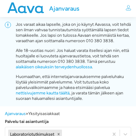
Ajanvaraus
Jos varaat aikaa lapselle, joka on jo käynyt Aavassa, voit tehdä
sen ilman vahvaa tunnistautumista syöttämällä lapsen tiedot
lomakkeelle. Jos lapsi on tulossa Aavaan ensimmäistä kertaa,
varaathan ajan soittamalla numeroon 010 380 3838.
Alle 18-vuotias nuori: Jos haluat varata itsellesi ajan niin, että
huoltajalle ei luovuteta ajanvaraustietoa, voit tehdä sen
soittamalla numeroon 010 380 3838. Tämä perustuu
alaikäisen oikeuksiin terveydenhuollossa
.
Huomaathan, että internetajanvarauksemme palveluhaku
löytää yleisimmät palvelumme. Voit tutustua koko
palveluvalikoimaamme ja hakea etsimääsi palvelua
nettisivujemme kautta täältä
, ja varata tämän jälkeen ajan
suoraan haluamallesi asiantuntijalle.
Ajanvaraus
»
Yksityisasiakkaat
Palvelu tai asiantuntija
Laboratoriotutkimukset