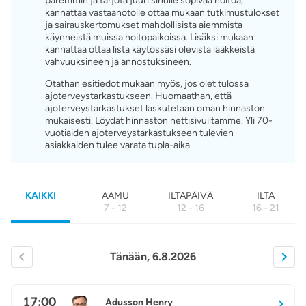
paremmin ja tarjota juuri sinulle sopivaa hoitoa,
kannattaa vastaanotolle ottaa mukaan tutkimustulokset
ja sairauskertomukset mahdollisista aiemmista
käynneistä muissa hoitopaikoissa. Lisäksi mukaan
kannattaa ottaa lista käytössäsi olevista lääkkeistä
vahvuuksineen ja annostuksineen.
Otathan esitiedot mukaan myös, jos olet tulossa
ajoterveystarkastukseen. Huomaathan, että
ajoterveystarkastukset laskutetaan oman hinnaston
mukaisesti. Löydät hinnaston nettisivuiltamme. Yli 70-
vuotiaiden ajoterveystarkastukseen tulevien
asiakkaiden tulee varata tupla-aika.
KAIKKI
AAMU
ILTAPÄIVÄ
ILTA
7 - 12
12 - 16
16 - 21
Tänään, 6.8.2026
17:00
Adusson Henry