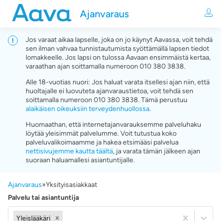
Ajanvaraus
Jos varaat aikaa lapselle, joka on jo käynyt Aavassa, voit tehdä
sen ilman vahvaa tunnistautumista syöttämällä lapsen tiedot
lomakkeelle. Jos lapsi on tulossa Aavaan ensimmäistä kertaa,
varaathan ajan soittamalla numeroon 010 380 3838.
Alle 18-vuotias nuori: Jos haluat varata itsellesi ajan niin, että
huoltajalle ei luovuteta ajanvaraustietoa, voit tehdä sen
soittamalla numeroon 010 380 3838. Tämä perustuu
alaikäisen oikeuksiin terveydenhuollossa
.
Huomaathan, että internetajanvarauksemme palveluhaku
löytää yleisimmät palvelumme. Voit tutustua koko
palveluvalikoimaamme ja hakea etsimääsi palvelua
nettisivujemme kautta täältä
, ja varata tämän jälkeen ajan
suoraan haluamallesi asiantuntijalle.
Ajanvaraus
»
Yksityisasiakkaat
Palvelu tai asiantuntija
Yleislääkäri