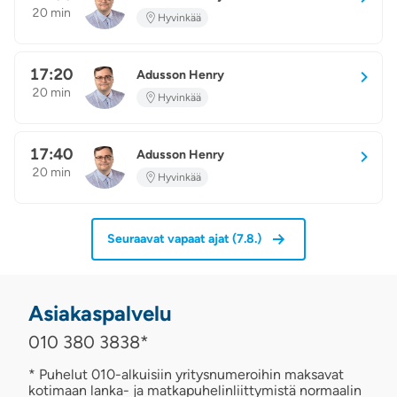
AH
20 min
Hyvinkää
17:20
Adusson Henry
AH
20 min
Hyvinkää
17:40
Adusson Henry
AH
20 min
Hyvinkää
Seuraavat vapaat ajat
(
7.8.
)
Asiakaspalvelu
010 380 3838
*
* Puhelut 010-alkuisiin yritysnumeroihin maksavat
kotimaan lanka- ja matkapuhelinliittymistä normaalin