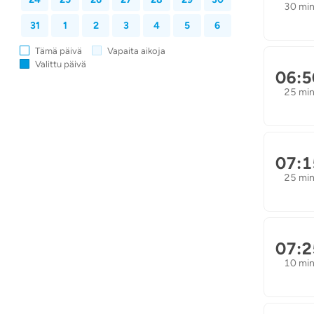
30 mi
31
1
2
3
4
5
6
Tämä päivä
Vapaita aikoja
Valittu päivä
06:5
25 mi
07:1
25 mi
07:2
10 mi