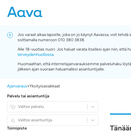
Jos varaat aikaa lapselle, joka on jo käynyt Aavassa, voit tehd
soittamalla numeroon 010 380 3838.
Alle 18-vuotias nuori: Jos haluat varata itsellesi ajan niin, e
terveydenhuollossa
.
Huomaathan, että internetajanvarauksemme palveluhaku löytää
jälkeen ajan suoraan haluamallesi asiantuntijalle.
Ajanvaraus
»
Yksityisasiakkaat
Palvelu tai asiantuntija
Valitse palvelu
Valitse asiantuntija
Tänään
Toimipiste