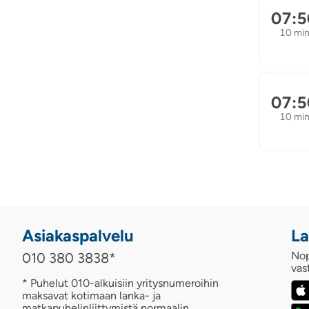
07:5
10 mi
07:5
10 mi
Asiakaspalvelu
La
Nop
010 380 3838
*
vas
* Puhelut 010-alkuisiin yritysnumeroihin
maksavat kotimaan lanka- ja
matkapuhelinliittymistä normaalin