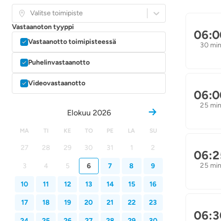
Valitse toimipiste
Vastaanoton tyyppi
06:0
Vastaanotto toimipisteessä
30 mi
Puhelinvastaanotto
Videovastaanotto
06:0
25 mi
Elokuu 2026
MA
TI
KE
TO
PE
LA
SU
27
28
29
30
31
1
2
06:2
25 mi
3
4
5
6
7
8
9
10
11
12
13
14
15
16
17
18
19
20
21
22
23
06:3
24
25
26
27
28
29
30