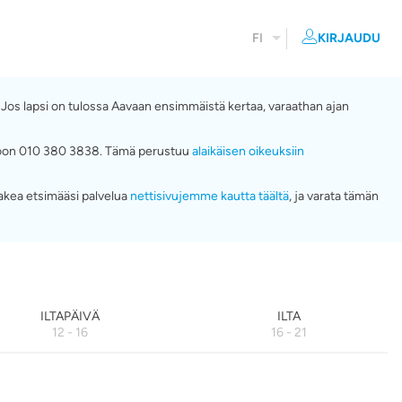
FI
KIRJAUDU
. Jos lapsi on tulossa Aavaan ensimmäistä kertaa, varaathan ajan
numeroon 010 380 3838. Tämä perustuu
alaikäisen oikeuksiin
akea etsimääsi palvelua
nettisivujemme kautta täältä
, ja varata tämän
ILTAPÄIVÄ
ILTA
12 - 16
16 - 21