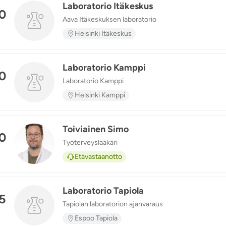
Laboratorio Itäkeskus
0
Aava Itäkeskuksen laboratorio
n
Helsinki Itäkeskus
Laboratorio Kamppi
0
Laboratorio Kamppi
n
Helsinki Kamppi
Toiviainen Simo
0
Työterveyslääkäri
TS
n
Etävastaanotto
Laboratorio Tapiola
5
Tapiolan laboratorion ajanvaraus
Espoo Tapiola