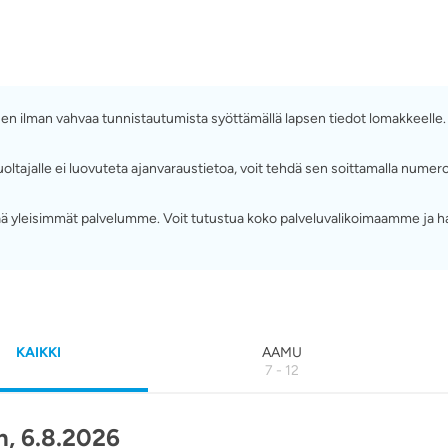
ä sen ilman vahvaa tunnistautumista syöttämällä lapsen tiedot lomakkeelle
ttä huoltajalle ei luovuteta ajanvaraustietoa, voit tehdä sen soittamalla 
 yleisimmät palvelumme. Voit tutustua koko palveluvalikoimaamme ja h
KAIKKI
AAMU
7 - 12
, 6.8.2026