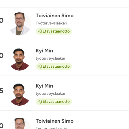
Toiviainen Simo
0
Työterveyslääkäri
TS
n
Etävastaanotto
Kyi Min
0
työterveyslääkäri
KM
n
Etävastaanotto
Kyi Min
5
työterveyslääkäri
KM
n
Etävastaanotto
Toiviainen Simo
0
Työterveyslääkäri