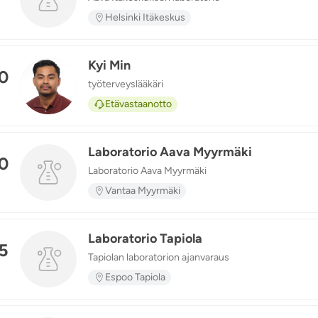
n
Helsinki Itäkeskus
Kyi Min
0
työterveyslääkäri
KM
n
Etävastaanotto
Laboratorio Aava Myyrmäki
0
Laboratorio Aava Myyrmäki
n
Vantaa Myyrmäki
Laboratorio Tapiola
5
Tapiolan laboratorion ajanvaraus
Espoo Tapiola