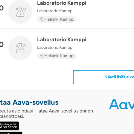
Laboratorio Kamppi
0
Laboratorio Kamppi
n
Helsinki Kamppi
Laboratorio Kamppi
0
Laboratorio Kamppi
n
Helsinki Kamppi
Näytä lisää aiko
taa Aava-sovellus
euta asiointiasi - lataa Aava-sovellus ennen
taanottoasi.