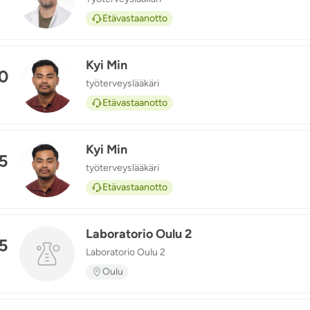
TS
n
Etävastaanotto
Kyi Min
0
työterveyslääkäri
KM
n
Etävastaanotto
Kyi Min
5
työterveyslääkäri
KM
n
Etävastaanotto
Laboratorio Oulu 2
5
Laboratorio Oulu 2
n
Oulu