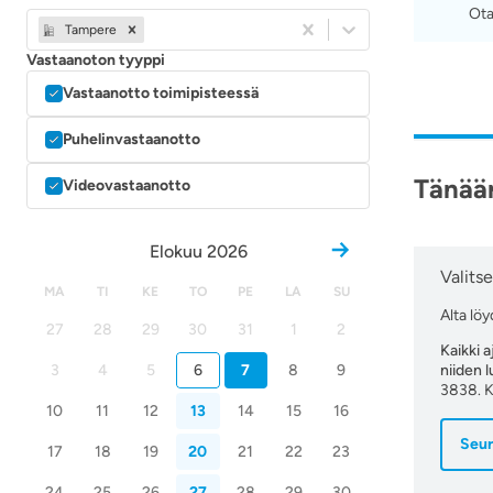
Ota
Tampere
Vastaanoton tyyppi
Vastaanotto toimipisteessä
Puhelinvastaanotto
Tänään
Videovastaanotto
Elokuu 2026
Valitse
MA
TI
KE
TO
PE
LA
SU
Alta lö
27
28
29
30
31
1
2
Kaikki 
3
4
5
6
7
8
9
niiden 
3838. K
10
11
12
13
14
15
16
Seur
17
18
19
20
21
22
23
24
25
26
27
28
29
30