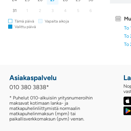
31
1
2
3
4
5
6
Mu
Tämä päivä
Vapaita aikoja
Valittu päivä
To 
To 
To 
Asiakaspalvelu
La
Nop
010 380 3838
*
vas
* Puhelut 010-alkuisiin yritysnumeroihin
maksavat kotimaan lanka- ja
matkapuhelinliittymistä normaalin
matkapuhelinmaksun (mpm) tai
paikallisverkkomaksun (pvm) verran.