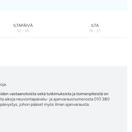
ILTAPÄIVÄ
ILTA
12 - 16
16 - 21
oja.
reiden vastaanotoista sekä tutkimuksista ja toimenpiteistä on
aita aikoja neuvontapalvelu- ja ajanvarausnumerosta 010 380
ipäivystys, johon pääset myös ilman ajanvarausta.