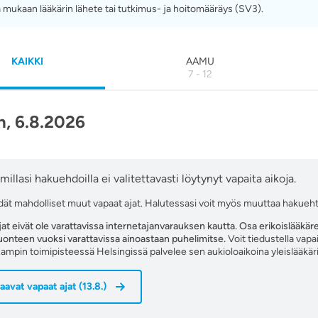
 mukaan lääkärin lähete tai tutkimus- ja hoitomääräys (SV3).
KAIKKI
AAMU
7 - 12
, 6.8.2026
millasi hakuehdoilla ei valitettavasti löytynyt vapaita aikoja.
ydät mahdolliset muut vapaat ajat. Halutessasi voit myös muuttaa hakueht
ajat eivät ole varattavissa internetajanvarauksen kautta. Osa erikoislääkä
luonteen vuoksi varattavissa ainoastaan puhelimitse.
Voit tiedustella vap
ampin toimipisteessä Helsingissä palvelee sen aukioloaikoina yleislääkär
aavat vapaat ajat
(
13.8.
)