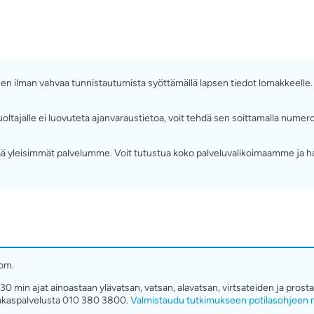
ä sen ilman vahvaa tunnistautumista syöttämällä lapsen tiedot lomakkeelle
ttä huoltajalle ei luovuteta ajanvaraustietoa, voit tehdä sen soittamalla 
 yleisimmät palvelumme. Voit tutustua koko palveluvalikoimaamme ja h
om.
30 min ajat ainoastaan ylävatsan, vatsan, alavatsan, virtsateiden ja pros
akaspalvelusta 010 380 3800.
Valmistaudu tutkimukseen potilasohjeen m