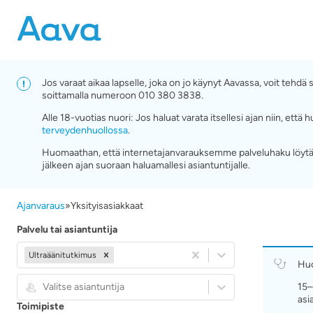
Jos varaat aikaa lapselle, joka on jo käynyt Aavassa, voit tehd
soittamalla numeroon 010 380 3838.
Alle 18-vuotias nuori: Jos haluat varata itsellesi ajan niin, e
terveydenhuollossa
.
Huomaathan, että internetajanvarauksemme palveluhaku löytää
jälkeen ajan suoraan haluamallesi asiantuntijalle.
Ajanvaraus
»
Yksityisasiakkaat
Palvelu tai asiantuntija
Ultraäänitutkimus
Hu
Valitse asiantuntija
15–
asi
Toimipiste