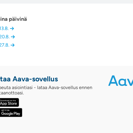
ina päivinä
13.8.
20.8.
27.8.
taa Aava-sovellus
euta asiointiasi - lataa Aava-sovellus ennen
taanottoasi.