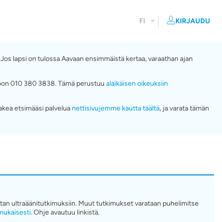
FI
KIRJAUDU
. Jos lapsi on tulossa Aavaan ensimmäistä kertaa, varaathan ajan
numeroon 010 380 3838. Tämä perustuu
alaikäisen oikeuksiin
akea etsimääsi palvelua
nettisivujemme kautta täältä
, ja varata tämän
tatan ultraäänitutkimuksiin. Muut tutkimukset varataan puhelimitse
ukaisesti.
Ohje avautuu linkistä.