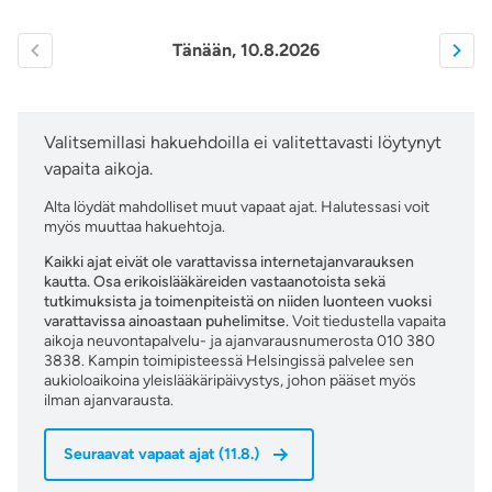
Tänään, 10.8.2026
Valitsemillasi hakuehdoilla ei valitettavasti löytynyt
vapaita aikoja.
Alta löydät mahdolliset muut vapaat ajat. Halutessasi voit
myös muuttaa hakuehtoja.
Kaikki ajat eivät ole varattavissa internetajanvarauksen
kautta. Osa erikoislääkäreiden vastaanotoista sekä
tutkimuksista ja toimenpiteistä on niiden luonteen vuoksi
varattavissa ainoastaan puhelimitse.
Voit tiedustella vapaita
aikoja neuvontapalvelu- ja ajanvarausnumerosta 010 380
3838. Kampin toimipisteessä Helsingissä palvelee sen
aukioloaikoina yleislääkäripäivystys, johon pääset myös
ilman ajanvarausta.
Seuraavat vapaat ajat
(
11.8.
)