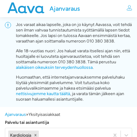
Ajanvaraus
Jos varaat aikaa lapselle, joka on jo käynyt Aavassa, voit tehdä
sen ilman vahvaa tunnistautumista syöttämällä lapsen tiedot
lomakkeelle. Jos lapsi on tulossa Aavaan ensimmäistä kertaa,
varaathan ajan soittamalla numeroon 010 380 3838.
Alle 18-vuotias nuori: Jos haluat varata itsellesi ajan niin, että
huoltajalle ei luovuteta ajanvaraustietoa, voit tehdä sen
soittamalla numeroon 010 380 3838. Tämä perustuu
alaikäisen oikeuksiin terveydenhuollossa
.
Huomaathan, että internetajanvarauksemme palveluhaku
löytää yleisimmät palvelumme. Voit tutustua koko
palveluvalikoimaamme ja hakea etsimääsi palvelua
nettisivujemme kautta täältä
, ja varata tämän jälkeen ajan
suoraan haluamallesi asiantuntijalle.
Ajanvaraus
»
Yksityisasiakkaat
Palvelu tai asiantuntija
Kardiologia