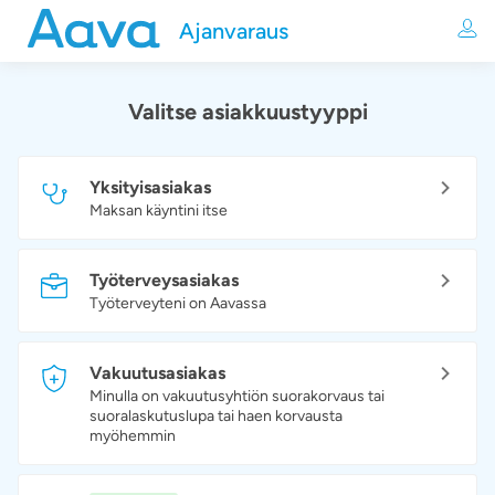
Ajanvaraus
Valitse asiakkuustyyppi
Yksityisasiakas
Maksan käyntini itse
Työterveysasiakas
Työterveyteni on Aavassa
Vakuutusasiakas
Minulla on vakuutusyhtiön suorakorvaus tai
suoralaskutuslupa tai haen korvausta
myöhemmin