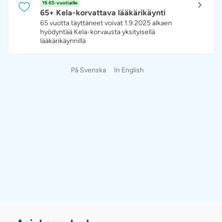
Yli 65-vuotiaille
65+ Kela-korvattava lääkärikäynti
65 vuotta täyttäneet voivat 1.9.2025 alkaen
hyödyntää Kela-korvausta yksityisellä
lääkärikäynnillä
På Svenska
In English