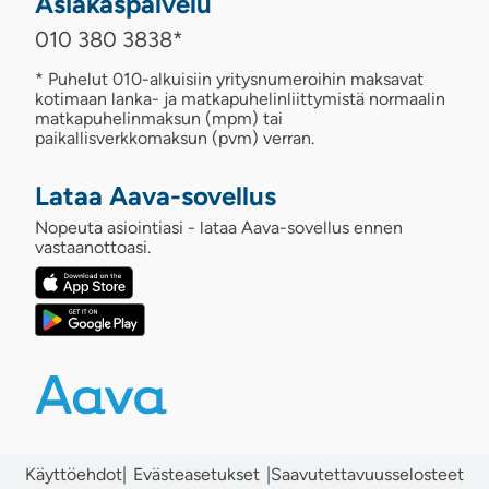
Asiakaspalvelu
010 380 3838
*
* Puhelut 010-alkuisiin yritysnumeroihin maksavat
kotimaan lanka- ja matkapuhelinliittymistä normaalin
matkapuhelinmaksun (mpm) tai
paikallisverkkomaksun (pvm) verran.
Lataa Aava-sovellus
Nopeuta asiointiasi - lataa Aava-sovellus ennen
vastaanottoasi.
Käyttöehdot
|
|
Saavutettavuusselosteet
Evästeasetukset