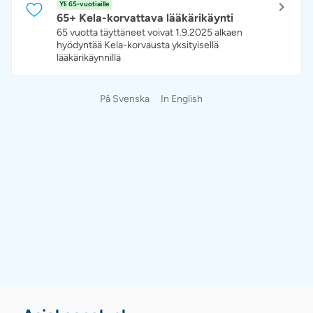
Yli 65-vuotiaille
65+ Kela-korvattava lääkärikäynti
65 vuotta täyttäneet voivat 1.9.2025 alkaen
hyödyntää Kela-korvausta yksityisellä
lääkärikäynnillä
På Svenska
In English