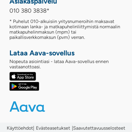
Asiakaspalvelu
010 380 3838
*
* Puhelut 010-alkuisiin yritysnumeroihin maksavat
kotimaan lanka- ja matkapuhelinliittymistä normaalin
matkapuhelinmaksun (mpm) tai
paikallisverkkomaksun (pvm) verran.
Lataa Aava-sovellus
Nopeuta asiointiasi - lataa Aava-sovellus ennen
vastaanottoasi.
Käyttöehdot
|
|
Saavutettavuusselosteet
Evästeasetukset