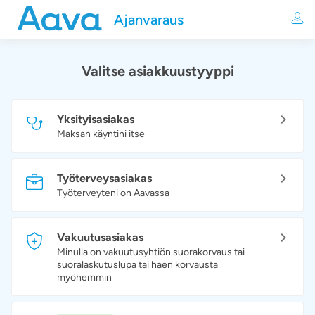
Ajanvaraus
Valitse asiakkuustyyppi
Yksityisasiakas
Maksan käyntini itse
Työterveysasiakas
Työterveyteni on Aavassa
Vakuutusasiakas
Minulla on vakuutusyhtiön suorakorvaus tai
suoralaskutuslupa tai haen korvausta
myöhemmin