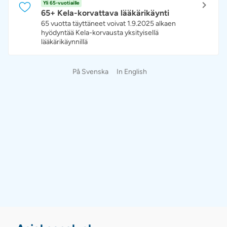
Yli 65-vuotiaille
65+ Kela-korvattava lääkärikäynti
65 vuotta täyttäneet voivat 1.9.2025 alkaen
hyödyntää Kela-korvausta yksityisellä
lääkärikäynnillä
På Svenska
In English