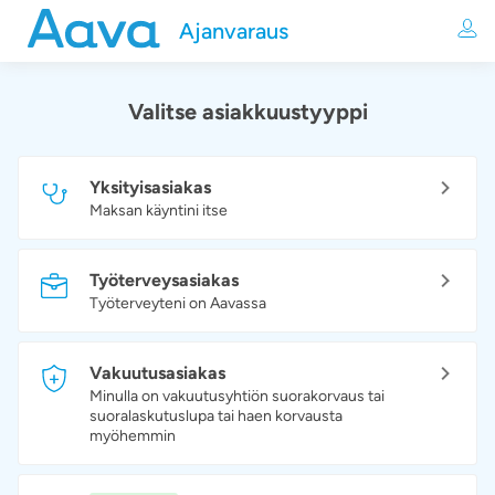
Ajanvaraus
Valitse asiakkuustyyppi
Yksityisasiakas
Maksan käyntini itse
Työterveysasiakas
Työterveyteni on Aavassa
Vakuutusasiakas
Minulla on vakuutusyhtiön suorakorvaus tai
suoralaskutuslupa tai haen korvausta
myöhemmin