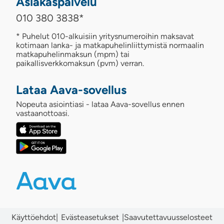
Asiakaspalvelu
010 380 3838
*
* Puhelut 010-alkuisiin yritysnumeroihin maksavat
kotimaan lanka- ja matkapuhelinliittymistä normaalin
matkapuhelinmaksun (mpm) tai
paikallisverkkomaksun (pvm) verran.
Lataa Aava-sovellus
Nopeuta asiointiasi - lataa Aava-sovellus ennen
vastaanottoasi.
Käyttöehdot
|
|
Saavutettavuusselosteet
Evästeasetukset