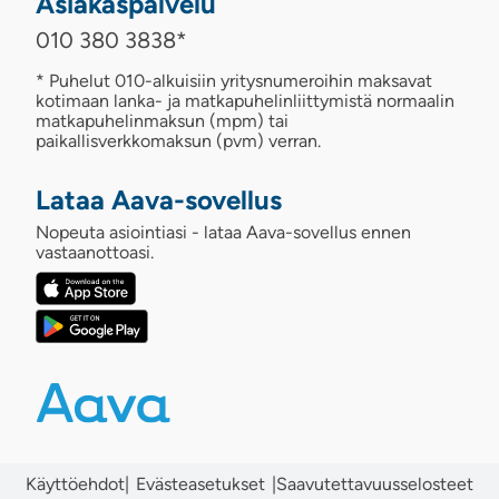
Asiakaspalvelu
010 380 3838
*
* Puhelut 010-alkuisiin yritysnumeroihin maksavat
kotimaan lanka- ja matkapuhelinliittymistä normaalin
matkapuhelinmaksun (mpm) tai
paikallisverkkomaksun (pvm) verran.
Lataa Aava-sovellus
Nopeuta asiointiasi - lataa Aava-sovellus ennen
vastaanottoasi.
Käyttöehdot
|
|
Saavutettavuusselosteet
Evästeasetukset