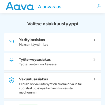
Ajanvaraus
Valitse asiakkuustyyppi
Yksityisasiakas
Maksan käyntini itse
Työterveysasiakas
Työterveyteni on Aavassa
Vakuutusasiakas
Minulla on vakuutusyhtiön suorakorvaus tai
suoralaskutuslupa tai haen korvausta
myöhemmin