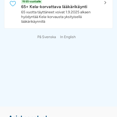
Yli 65-vuotiaille
65+ Kela-korvattava lääkärikäynti
65 vuotta täyttäneet voivat 1.9.2025 alkaen
hyödyntää Kela-korvausta yksityisellä
lääkärikäynnillä
På Svenska
In English