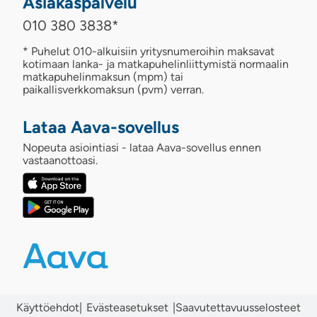
Asiakaspalvelu
010 380 3838
*
* Puhelut 010-alkuisiin yritysnumeroihin maksavat
kotimaan lanka- ja matkapuhelinliittymistä normaalin
matkapuhelinmaksun (mpm) tai
paikallisverkkomaksun (pvm) verran.
Lataa Aava-sovellus
Nopeuta asiointiasi - lataa Aava-sovellus ennen
vastaanottoasi.
Käyttöehdot
|
|
Saavutettavuusselosteet
Evästeasetukset